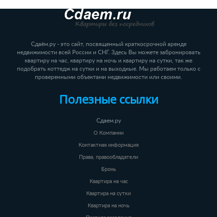
Сдаём.ру - это сайт, посвященный краткосрочной аренде
недвижимости всей России и СНГ. Здесь Вы можете забронировать
квартиру на час, квартиру на ночь и квартиру на сутки, так же
подобрать коттедж на сутки и на выходные. Мы работаем только с
проверенными объектами недвижимости или своими.
Полезные ссылки
Сдаем.ру
О Компании
Контактная информация
Права, правообладатели
Бронь
Квартира на час
Квартира на сутки
Квартира на ночь