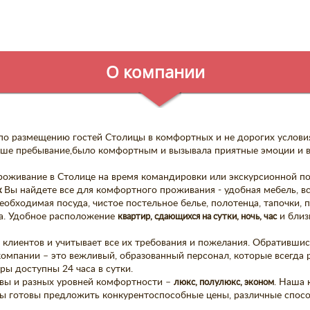
О компании
 по размещению гостей Столицы в комфортных и не дорогих услови
 Ваше пребывание,было комфортным и вызывала приятные эмоции и
роживание в Столице на время командировки или экскурсионной п
х
Вы найдете все для комфортного проживания - удобная мебель, вс
еобходимая посуда, чистое постельное белье, полотенца, тапочки,
та. Удобное расположение
квартир, сдающихся на сутки, ночь, час
и близ
х клиентов и учитывает все их требования и пожелания. Обративши
компании – это вежливый, образованный персонал, которые всегда
ы доступны 24 часа в сутки.
вы и разных уровней комфортности –
люкс, полулюкс, эконом
. Наша 
ы готовы предложить конкурентоспособные цены, различные спос