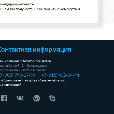
и конфиденциальности.
 к нам Вы получаете 100% гарантию комфорта и
Контактная информация
ронирование в Москве. Агентство
асы работы: 9 - 24, без выходных
ел. для аренды квартир в Москве:
7 (903) 799-17-99
+7 (915) 455-94-94
ля бронирования на доске объявлений: связь с
дминистрацией