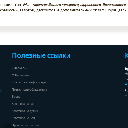
х клиентов.
Мы – гарантия Вашего комфорта, надежности, безопасности 
 комиссий, залогов, депозитов и дополнительных оплат. Обращаясь
Полезные ссылки
Б
Сдаем.ру
Ч
О Компании
Т
а
Контактная информация
+
Права, правообладатели
Д
ли
а
Бронь
Квартира на час
Квартира на сутки
Квартира на ночь
Правила заселения