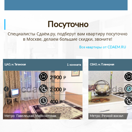
Посуточно
Специалисты Сдаём.ру, подберут вам квартиру посуточно
в Москве, делаем большие скидки, звоните!
Все квартиры от CDAEM.RU
ЦАО, м. Таганская
СЗАО, м. Планерная
1 комната
2 900
P
2 000
P
400
P
Метро: Павелецкая, Марксистская
Метро: Речной вокзал